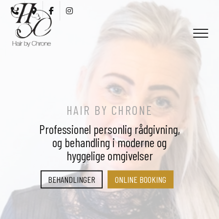
Gå
til
hovedindhold
HAIR BY CHRONE
HAIR BY CHRONE
Professionel personlig rådgivning,
Professionel personlig rådgivning,
og behandling i moderne og
og behandling i moderne og
hyggelige omgivelser
hyggelige omgivelser
BEHANDLINGER
BEHANDLINGER
ONLINE BOOKING
ONLINE BOOKING