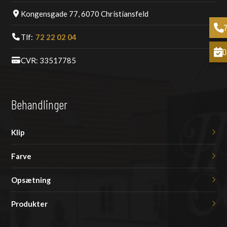
Kongensgade 77, 6070 Christiansfeld
Tlf:
72 22 02 04
O
CVR: 33517785
Behandlinger
Klip
Farve
Opsætning
Produkter